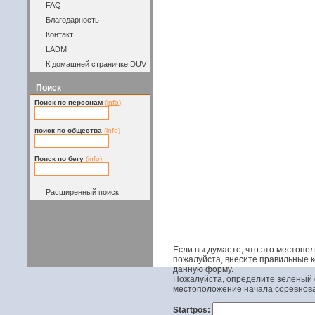
FAQ
Благодарность
Контакт
LADM
К домашней страничке DUV
Поиск
Поиск по персонам
(info)
поиск по общества
(info)
Поиск по бегу
(info)
Расширенный поиск
Если вы думаете, что это местопо
пожалуйста, внесите правильные 
данную форму.
Пожалуйста, определите зеленый 
местоположение начала соревнов
Startpos: