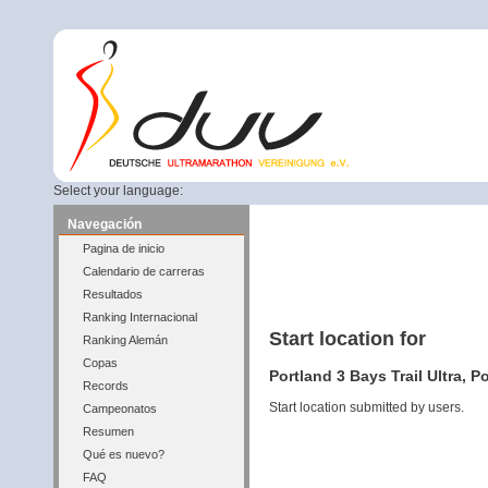
Select your language:
Navegación
Pagina de inicio
Calendario de carreras
Resultados
Ranking Internacional
Start location for
Ranking Alemán
Copas
Portland 3 Bays Trail Ultra, P
Records
Start location submitted by users.
Campeonatos
Resumen
Qué es nuevo?
FAQ