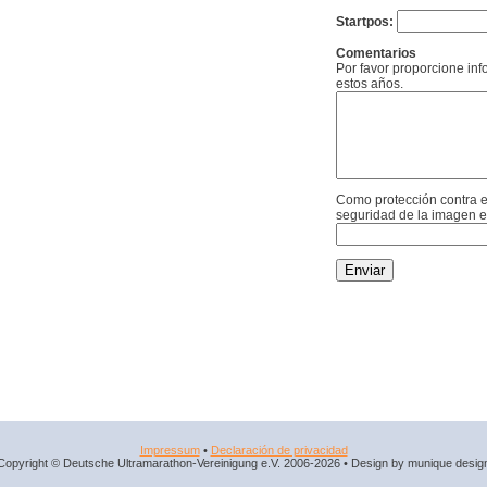
Startpos:
Comentarios
Por favor proporcione in
estos años.
Como protección contra e
seguridad de la imagen e
Impressum
•
Declaración de privacidad
Copyright © Deutsche Ultramarathon-Vereinigung e.V. 2006-2026 • Design by munique desig