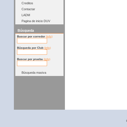
Creditos
Contactar
LADM
Pagina de inicio DUV
Búsqueda
Buscar por corredor
(info)
Búsqueda por Club
(info)
Buscar por prueba
(info)
Búsqueda masiva