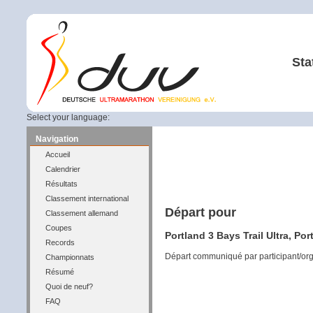
Sta
Select your language:
Navigation
Accueil
Calendrier
Résultats
Classement international
Départ pour
Classement allemand
Coupes
Portland 3 Bays Trail Ultra, Po
Records
Départ communiqué par participant/or
Championnats
Résumé
Quoi de neuf?
FAQ