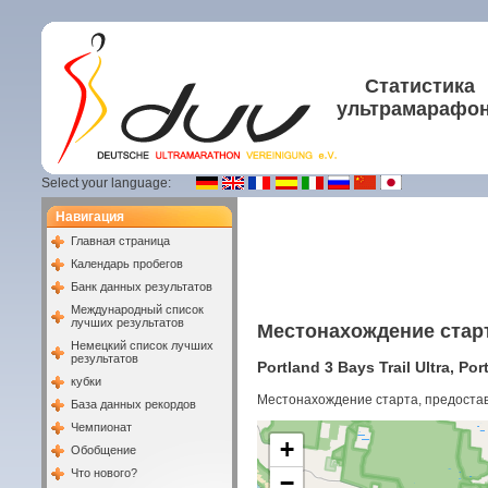
Статистика
ультрамарафо
Select your language:
Навигация
Главная страница
Календарь пробегов
Банк данных результатов
Международный список
лучших результатов
Местонахождение стар
Немецкий список лучших
результатов
Portland 3 Bays Trail Ultra, Po
кубки
Местонахождение старта, предоста
База данных рекордов
Чемпионат
+
Обобщение
Что нового?
−