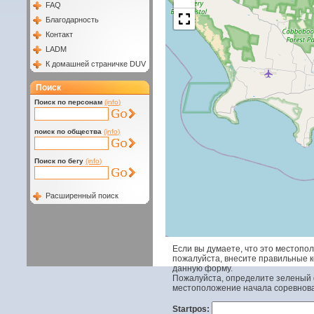
FAQ
Благодарность
Контакт
LADM
К домашней страничке DUV
Поиск
Поиск по персонам
(info)
поиск по общества
(info)
Поиск по бегу
(info)
Расширенный поиск
Если вы думаете, что это местопо
пожалуйста, внесите правильные 
данную форму.
Пожалуйста, определите зеленый 
местоположение начала соревнов
Startpos: