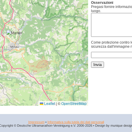
Osservazioni
Pregasi fornire informazio
luogo.
Come protezione contro lo
sicurezza dall'immagine n
Leaflet
|
©
OpenStreetMap
Impressum
•
Informativa sulla tutela dei dati personali
Copyright © Deutsche Ultramarathon-Vereinigung e.V. 2006-2026 • Design by munique desig