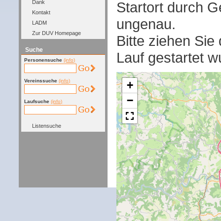
Startort durch G
Dank
Kontakt
ungenau.
LADM
Zur DUV Homepage
Bitte ziehen Sie
Suche
Lauf gestartet w
Personensuche
(info)
Vereinssuche
(info)
+
−
Laufsuche
(info)
Listensuche