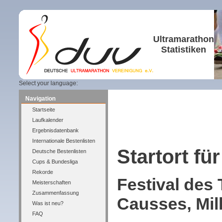
Ultramarathon
Statistiken
Select your language:
Navigation
Startseite
Laufkalender
Ergebnisdatenbank
Internationale Bestenlisten
Startort für
Deutsche Bestenlisten
Cups & Bundesliga
Rekorde
Festival des 
Meisterschaften
Zusammenfassung
Causses, Mil
Was ist neu?
FAQ