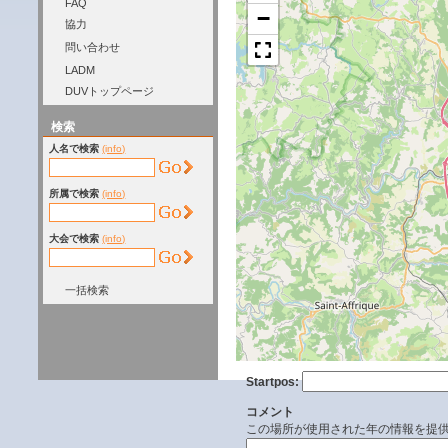
FAQ
−
協力
問い合わせ
LADM
DUVトップページ
検索
人名で検索
(info)
所属で検索
(info)
大会で検索
(info)
一括検索
Startpos:
コメント
この場所が使用された年の情報を提