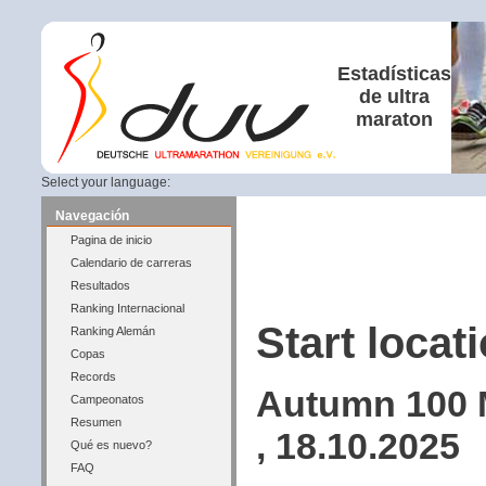
Estadísticas
de ultra
maraton
Select your language:
Navegación
Pagina de inicio
Calendario de carreras
Resultados
Ranking Internacional
Start locati
Ranking Alemán
Copas
Records
Autumn 100 M
Campeonatos
Resumen
, 18.10.2025
Qué es nuevo?
FAQ