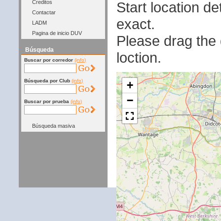
Start location 
Creditos
Contactar
exact.
LADM
Pagina de inicio DUV
Please drag the g
Búsqueda
loction.
Buscar por corredor
(info)
Búsqueda por Club
(info)
+
−
Buscar por prueba
(info)
Búsqueda masiva