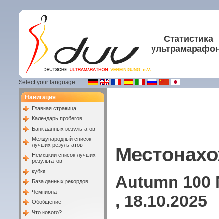
Статистика
ультрамарафо
Select your language:
Навигация
Главная страница
Календарь пробегов
Банк данных результатов
Международный список
лучших результатов
Местонахо
Немецкий список лучших
результатов
кубки
Autumn 100 M
База данных рекордов
Чемпионат
, 18.10.2025
Обобщение
Что нового?