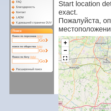
Start location 
FAQ
Благодарность
exact.
Контакт
LADM
Пожалуйста, оп
К домашней страничке DUV
местоположени
Поиск
Поиск по персонам
(info)
+
поиск по общества
(info)
−
Поиск по бегу
(info)
Расширенный поиск