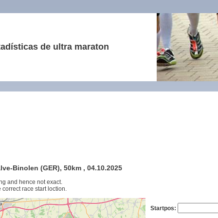
adísticas de ultra maraton
alve-Binolen (GER), 50km , 04.10.2025
ng and hence not exact.
 correct race start loction.
Startpos: