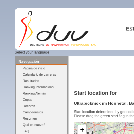
Est
Select your language:
Navegación
Pagina de inicio
Calendario de carreras
Resultados
Ranking Internacional
Start location for
Ranking Alemán
Copas
Ultrapicknick im Hönnetal, B
Records
Start location determined by geocodi
Campeonatos
Please drag the green start flag to the
Resumen
Qué es nuevo?
+
FAQ