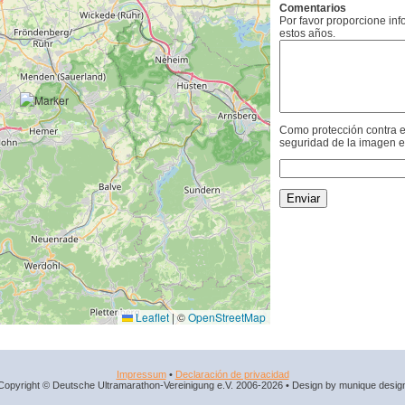
Comentarios
Por favor proporcione in
estos años.
Como protección contra e
seguridad de la imagen e
Leaflet
|
©
OpenStreetMap
Impressum
•
Declaración de privacidad
Copyright © Deutsche Ultramarathon-Vereinigung e.V. 2006-2026 • Design by munique desig