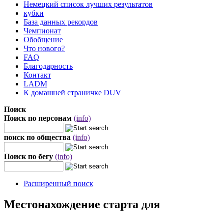
Немецкий список лучших результатов
кубки
База данных рекордов
Чемпионат
Обобщение
Что нового?
FAQ
Благодарность
Контакт
LADM
К домашней страничке DUV
Поиск
Поиск по персонам
(info)
поиск по общества
(info)
Поиск по бегу
(info)
Расширенный поиск
Местонахождение старта для