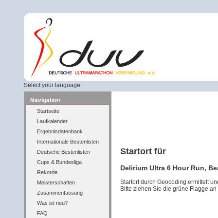
Select your language:
Navigation
Startseite
Laufkalender
Ergebnisdatenbank
Internationale Bestenlisten
Startort für
Deutsche Bestenlisten
Cups & Bundesliga
Delirium Ultra 6 Hour Run, Be
Rekorde
Startort durch Geocoding ermittelt u
Meisterschaften
Bitte ziehen Sie die grüne Flagge an
Zusammenfassung
Was ist neu?
FAQ