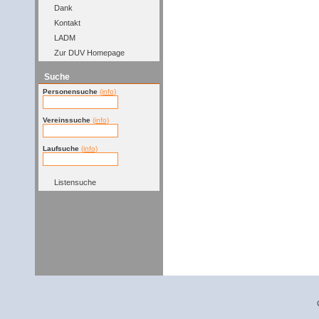
Dank
Kontakt
LADM
Zur DUV Homepage
Suche
Personensuche
(info)
Vereinssuche
(info)
Laufsuche
(info)
Listensuche