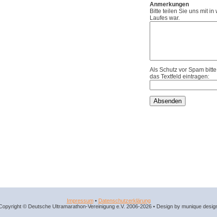
Anmerkungen
Bitte teilen Sie uns mit i
Laufes war.
Als Schutz vor Spam bitt
das Textfeld eintragen:
Impressum
•
Datenschutzerklärung
Copyright © Deutsche Ultramarathon-Vereinigung e.V. 2006-2026 • Design by munique desig