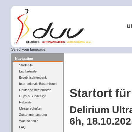
Ul
Select your language:
Navigation
Startseite
Laufkalender
Ergebnisdatenbank
Internationale Bestenlisten
Startort für
Deutsche Bestenlisten
Cups & Bundesliga
Rekorde
Delirium Ult
Meisterschaften
Zusammenfassung
6h, 18.10.20
Was ist neu?
FAQ