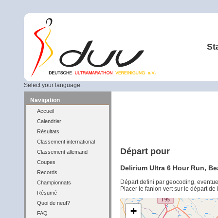
St
Select your language:
Navigation
Accueil
Calendrier
Résultats
Classement international
Départ pour
Classement allemand
Coupes
Delirium Ultra 6 Hour Run, Be
Records
Départ defini par geocoding, eventu
Championnats
Placer le fanion vert sur le départ de
Résumé
Quoi de neuf?
+
FAQ