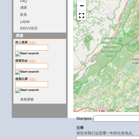
FAQ
−
感谢
联系
LADM
到DUV首页
搜索
按人搜索
(info)
搜索协会
(info)
搜索比赛
(info)
表格搜索
Startpos:
注释
请告诉我们这是哪一年的出发地点。