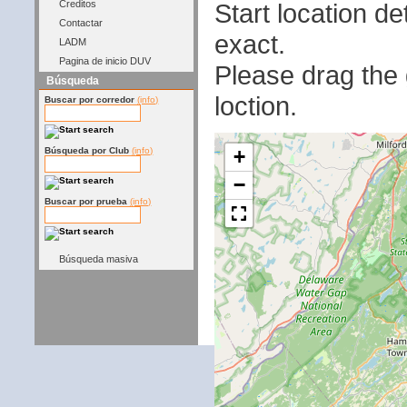
Start location 
Creditos
Contactar
exact.
LADM
Pagina de inicio DUV
Please drag the g
Búsqueda
loction.
Buscar por corredor
(info)
+
Búsqueda por Club
(info)
−
Buscar por prueba
(info)
Búsqueda masiva