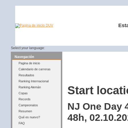
Est
Select your language:
Navegación
Pagina de inicio
Calendario de carreras
Resultados
Ranking Internacional
Start locati
Ranking Alemán
Copas
Records
NJ One Day 4
Campeonatos
Resumen
48h, 02.10.2
Qué es nuevo?
FAQ