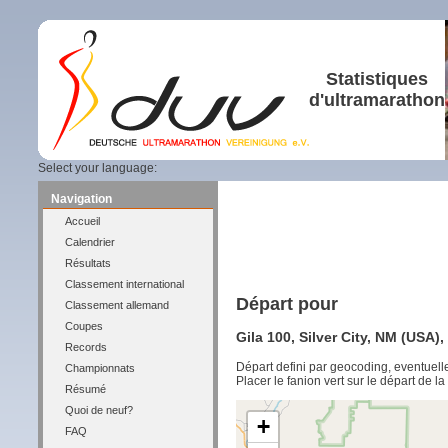
Statistiques
d'ultramarathon
Select your language:
Navigation
Accueil
Calendrier
Résultats
Classement international
Départ pour
Classement allemand
Coupes
Gila 100, Silver City, NM (USA),
Records
Départ defini par geocoding, eventuel
Championnats
Placer le fanion vert sur le départ de l
Résumé
Quoi de neuf?
+
FAQ