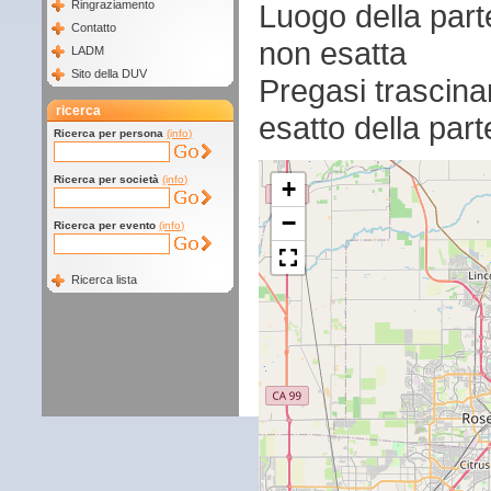
Luogo della par
Ringraziamento
Contatto
non esatta
LADM
Sito della DUV
Pregasi trascina
ricerca
esatto della par
Ricerca per persona
(info)
Ricerca per società
(info)
+
−
Ricerca per evento
(info)
Ricerca lista