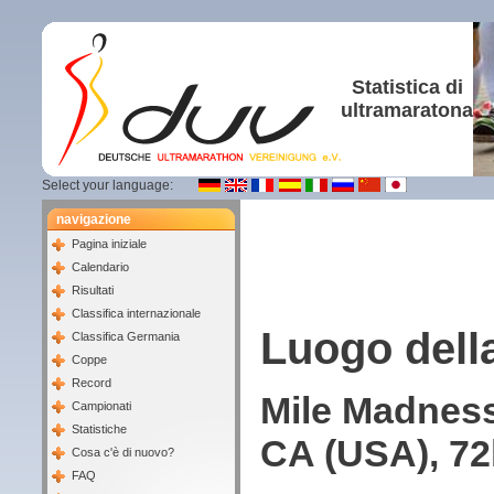
Statistica di
ultramaratona
Select your language:
navigazione
Pagina iniziale
Calendario
Risultati
Classifica internazionale
Luogo dell
Classifica Germania
Coppe
Record
Mile Madness
Campionati
Statistiche
CA (USA), 72
Cosa c'è di nuovo?
FAQ