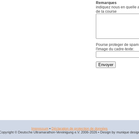
Remarques
indiquez nous en quelle an
de la course
Pourse proteger de spam, 
l'image du cadre-texte:
Impressum
•
Déclaration de protection de données
Copyright © Deutsche Ultramarathon-Vereinigung e.V. 2006-2026 • Design by munique desig