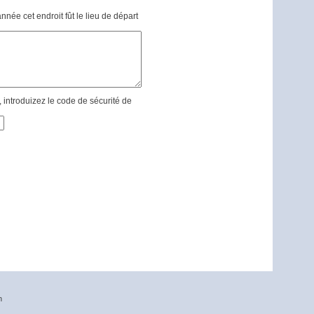
née cet endroit fût le lieu de départ
introduizez le code de sécurité de
n