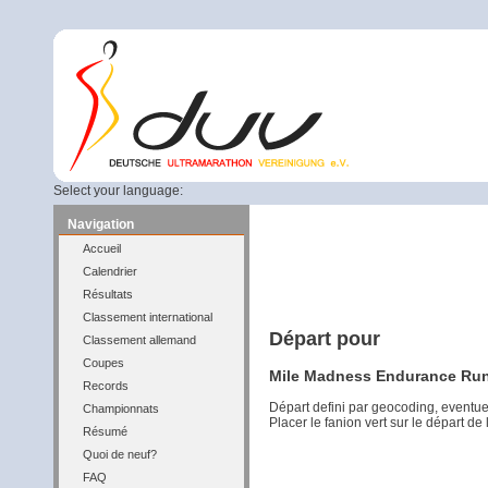
Select your language:
Navigation
Accueil
Calendrier
Résultats
Classement international
Départ pour
Classement allemand
Coupes
Mile Madness Endurance Run 
Records
Départ defini par geocoding, eventu
Championnats
Placer le fanion vert sur le départ de
Résumé
Quoi de neuf?
FAQ