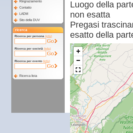
Luogo della par
Ringraziamento
Contatto
non esatta
LADM
Sito della DUV
Pregasi trascina
ricerca
esatto della par
Ricerca per persona
(info)
Ricerca per società
(info)
+
−
Ricerca per evento
(info)
Ricerca lista