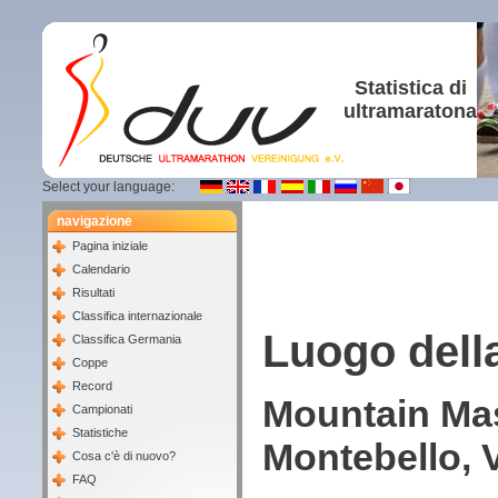
Statistica di
ultramaratona
Select your language:
navigazione
Pagina iniziale
Calendario
Risultati
Classifica internazionale
Luogo dell
Classifica Germania
Coppe
Record
Mountain Mas
Campionati
Statistiche
Montebello, 
Cosa c'è di nuovo?
FAQ