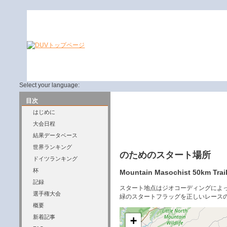
Select your language:
目次
はじめに
大会日程
結果データベース
世界ランキング
のためのスタート場所
ドイツランキング
杯
Mountain Masochist 50km Trail
記録
スタート地点はジオコーディングによ
選手権大会
緑のスタートフラッグを正しいレース
概要
新着記事
+