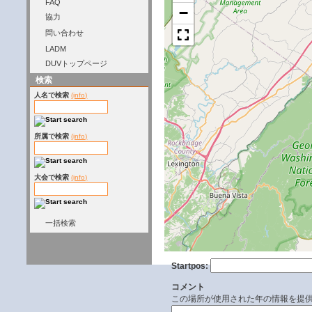
FAQ
−
協力
問い合わせ
LADM
DUVトップページ
検索
人名で検索
(info)
所属で検索
(info)
大会で検索
(info)
一括検索
Startpos:
コメント
この場所が使用された年の情報を提