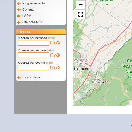
−
Ringraziamento
Contatto
LADM
Sito della DUV
ricerca
Ricerca per persona
(info)
Ricerca per società
(info)
Ricerca per evento
(info)
Ricerca lista