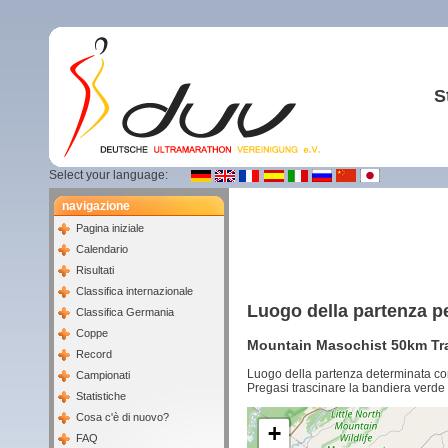
S
Select your language:
navigazione
Pagina iniziale
Calendario
Risultati
Classifica internazionale
Luogo della partenza p
Classifica Germania
Coppe
Mountain Masochist 50km Trai
Record
Luogo della partenza determinata co
Campionati
Pregasi trascinare la bandiera verde 
Statistiche
Cosa c'è di nuovo?
+
FAQ