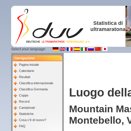
Statistica di
ultramaratona
Select your language:
navigazione
Pagina iniziale
Calendario
Risultati
Classifica internazionale
Luogo dell
Classifica Germania
Coppe
Record
Mountain Mas
Campionati
Statistiche
Montebello, 
Cosa c'è di nuovo?
FAQ