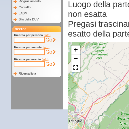
Luogo della par
Ringraziamento
Contatto
non esatta
LADM
Sito della DUV
Pregasi trascina
ricerca
esatto della par
Ricerca per persona
(info)
Ricerca per società
(info)
+
−
Ricerca per evento
(info)
Ricerca lista