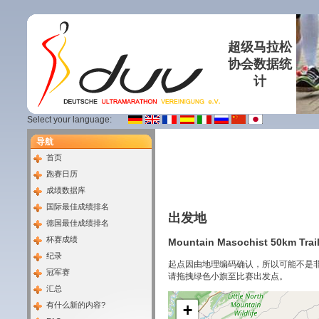
超级马拉松
协会数据统
计
Select your language:
导航
首页
跑赛日历
成绩数据库
国际最佳成绩排名
出发地
德国最佳成绩排名
杯赛成绩
Mountain Masochist 50km Trail
纪录
起点因由地理编码确认，所以可能不是
冠军赛
请拖拽绿色小旗至比赛出发点。
汇总
有什么新的内容?
+