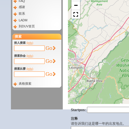
FAQ
−
感谢
联系
LADM
到DUV首页
搜索
按人搜索
(info)
搜索协会
(info)
搜索比赛
(info)
表格搜索
Startpos:
注释
请告诉我们这是哪一年的出发地点。