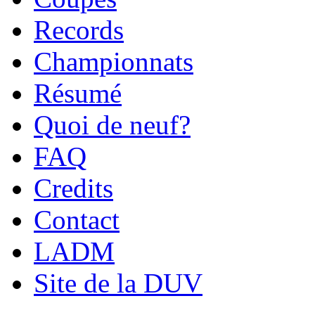
Records
Championnats
Résumé
Quoi de neuf?
FAQ
Credits
Contact
LADM
Site de la DUV