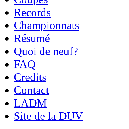
Records
Championnats
Résumé
Quoi de neuf?
FAQ
Credits
Contact
LADM
Site de la DUV