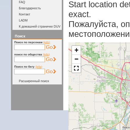
Start location 
FAQ
Благодарность
exact.
Контакт
LADM
Пожалуйста, оп
К домашней страничке DUV
местоположени
Поиск
Поиск по персонам
(info)
+
поиск по общества
(info)
−
Поиск по бегу
(info)
Расширенный поиск