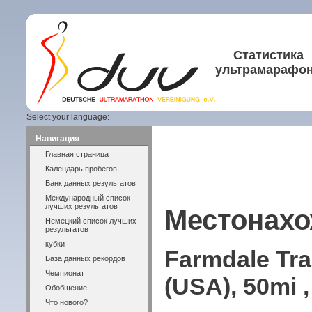
Статистика
ультрамарафо
Select your language:
Навигация
Главная страница
Календарь пробегов
Банк данных результатов
Международный список
лучших результатов
Местонахо
Немецкий список лучших
результатов
кубки
Farmdale Trai
База данных рекордов
Чемпионат
(USA), 50mi ,
Обобщение
Что нового?