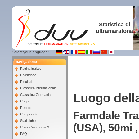
Statistica di
ultramaratona
Select your language:
navigazione
Pagina iniziale
Calendario
Risultati
Classifica internazionale
Luogo dell
Classifica Germania
Coppe
Record
Farmdale Trai
Campionati
Statistiche
(USA), 50mi ,
Cosa c'è di nuovo?
FAQ