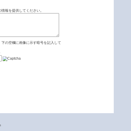
の情報を提供してください。
、下の空欄に画像に示す暗号を記入して
)
n