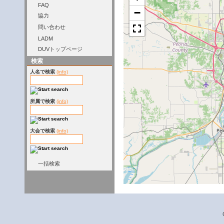
FAQ
−
協力
問い合わせ
LADM
DUVトップページ
検索
人名で検索
(info)
所属で検索
(info)
大会で検索
(info)
一括検索