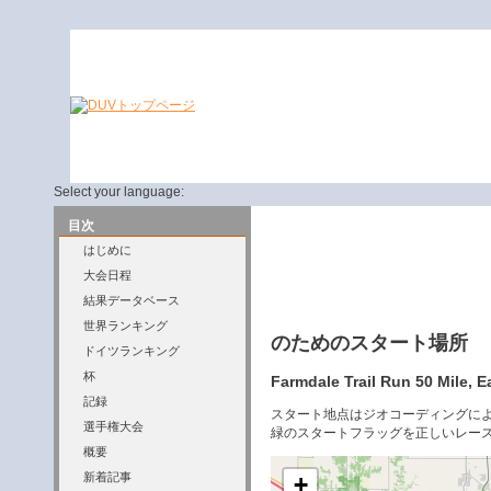
Select your language:
目次
はじめに
大会日程
結果データベース
世界ランキング
のためのスタート場所
ドイツランキング
杯
Farmdale Trail Run 50 Mile, Ea
記録
スタート地点はジオコーディングに
選手権大会
緑のスタートフラッグを正しいレー
概要
新着記事
+