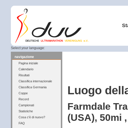
St
Select your language:
navigazione
Pagina iniziale
Calendario
Risultati
Classifica internazionale
Luogo dell
Classifica Germania
Coppe
Record
Farmdale Trai
Campionati
Statistiche
(USA), 50mi ,
Cosa c'è di nuovo?
FAQ