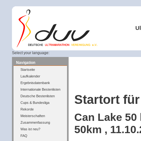
Ul
Select your language:
Navigation
Startseite
Laufkalender
Ergebnisdatenbank
Internationale Bestenlisten
Startort für
Deutsche Bestenlisten
Cups & Bundesliga
Rekorde
Can Lake 50 
Meisterschaften
Zusammenfassung
50km , 11.10
Was ist neu?
FAQ