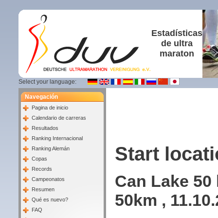
Estadísticas
de ultra
maraton
Select your language:
Navegación
Pagina de inicio
Calendario de carreras
Resultados
Ranking Internacional
Start locati
Ranking Alemán
Copas
Records
Can Lake 50 
Campeonatos
Resumen
50km , 11.10
Qué es nuevo?
FAQ