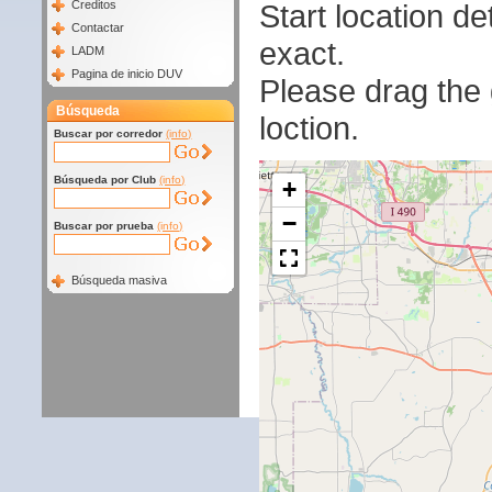
Start location 
Creditos
Contactar
exact.
LADM
Pagina de inicio DUV
Please drag the g
Búsqueda
loction.
Buscar por corredor
(info)
Búsqueda por Club
(info)
+
−
Buscar por prueba
(info)
Búsqueda masiva