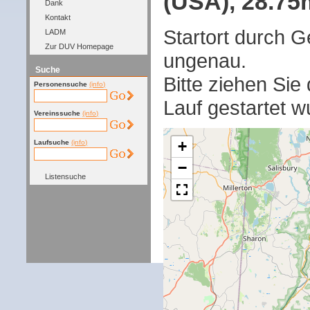
(USA), 28.75m
Dank
Kontakt
Startort durch G
LADM
Zur DUV Homepage
ungenau.
Suche
Bitte ziehen Sie
Personensuche
(info)
Lauf gestartet w
Vereinssuche
(info)
+
Laufsuche
(info)
−
Listensuche