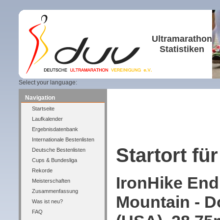
Ultramarathon
Statistiken
Select your language:
Navigation
Startseite
Laufkalender
Ergebnisdatenbank
Internationale Bestenlisten
Startort für
Deutsche Bestenlisten
Cups & Bundesliga
Rekorde
IronHike End
Meisterschaften
Zusammenfassung
Mountain - D
Was ist neu?
FAQ