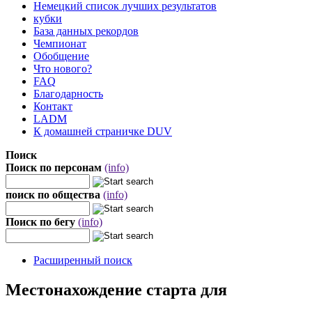
Немецкий список лучших результатов
кубки
База данных рекордов
Чемпионат
Обобщение
Что нового?
FAQ
Благодарность
Контакт
LADM
К домашней страничке DUV
Поиск
Поиск по персонам
(info)
поиск по общества
(info)
Поиск по бегу
(info)
Расширенный поиск
Местонахождение старта для