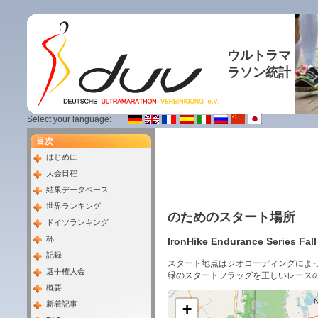
ウルトラマ
ラソン統計
Select your language:
目次
はじめに
大会日程
結果データベース
世界ランキング
のためのスタート場所
ドイツランキング
杯
IronHike Endurance Series Fal
記録
スタート地点はジオコーディングによ
選手権大会
緑のスタートフラッグを正しいレース
概要
新着記事
+