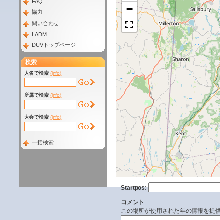
FAQ
−
協力
問い合わせ
LADM
DUVトップページ
検索
人名で検索
(info)
所属で検索
(info)
大会で検索
(info)
一括検索
Startpos:
コメント
この場所が使用された年の情報を提