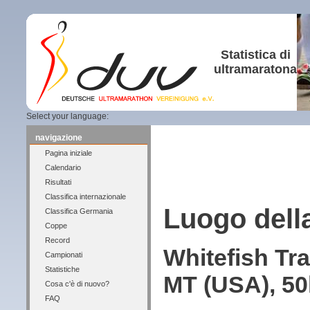
Statistica di
ultramaratona
Select your language:
navigazione
Pagina iniziale
Calendario
Risultati
Classifica internazionale
Luogo dell
Classifica Germania
Coppe
Record
Whitefish Tr
Campionati
Statistiche
MT (USA), 50
Cosa c'è di nuovo?
FAQ