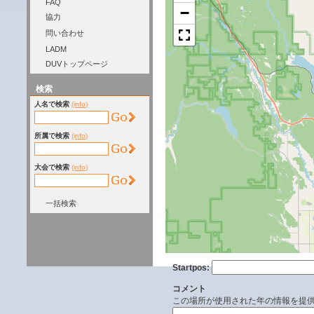
FAQ
−
協力
問い合わせ
LADM
DUVトップページ
検索
人名で検索
(info)
所属で検索
(info)
大会で検索
(info)
一括検索
Startpos:
コメント
この場所が使用された年の情報を提