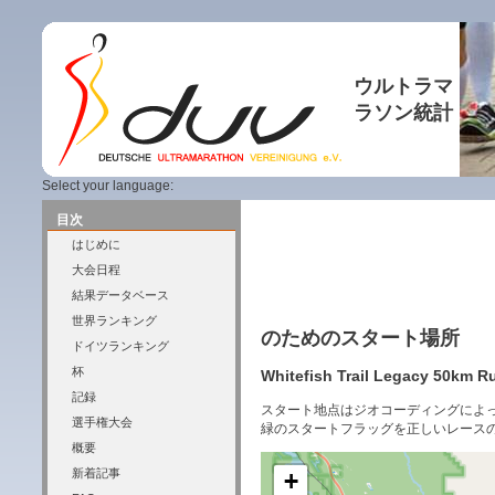
ウルトラマ
ラソン統計
Select your language:
目次
はじめに
大会日程
結果データベース
世界ランキング
のためのスタート場所
ドイツランキング
杯
Whitefish Trail Legacy 50km Ru
記録
スタート地点はジオコーディングによ
選手権大会
緑のスタートフラッグを正しいレース
概要
新着記事
+