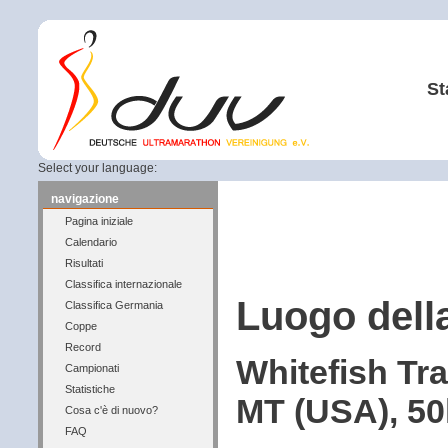
St
Select your language:
navigazione
Pagina iniziale
Calendario
Risultati
Classifica internazionale
Luogo dell
Classifica Germania
Coppe
Record
Whitefish Tr
Campionati
Statistiche
MT (USA), 50
Cosa c'è di nuovo?
FAQ