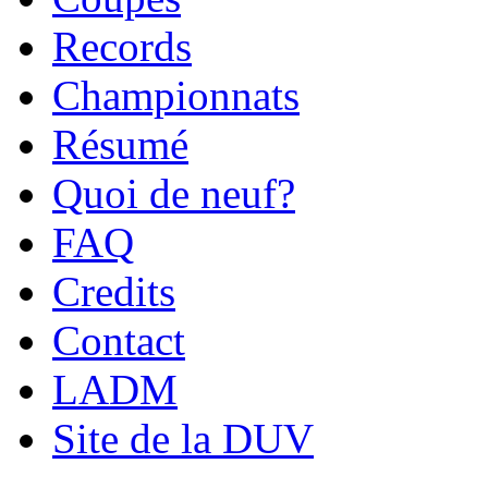
Records
Championnats
Résumé
Quoi de neuf?
FAQ
Credits
Contact
LADM
Site de la DUV