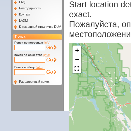
Start location 
FAQ
Благодарность
exact.
Контакт
LADM
Пожалуйста, оп
К домашней страничке DUV
местоположени
Поиск
Поиск по персонам
(info)
+
поиск по общества
(info)
−
Поиск по бегу
(info)
Расширенный поиск