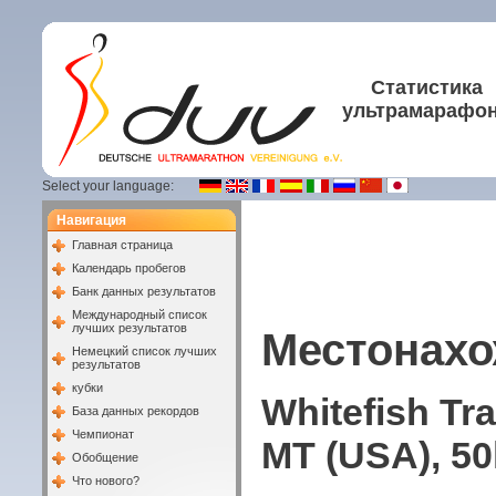
Статистика
ультрамарафо
Select your language:
Навигация
Главная страница
Календарь пробегов
Банк данных результатов
Международный список
лучших результатов
Местонахо
Немецкий список лучших
результатов
кубки
Whitefish Tr
База данных рекордов
Чемпионат
MT (USA), 50
Обобщение
Что нового?