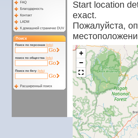
Start location 
FAQ
Благодарность
exact.
Контакт
LADM
Пожалуйста, оп
К домашней страничке DUV
местоположени
Поиск
Поиск по персонам
(info)
+
поиск по общества
(info)
−
Поиск по бегу
(info)
Расширенный поиск