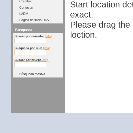
Start location 
Creditos
Contactar
exact.
LADM
Pagina de inicio DUV
Please drag the g
Búsqueda
loction.
Buscar por corredor
(info)
Búsqueda por Club
(info)
Buscar por prueba
(info)
Búsqueda masiva