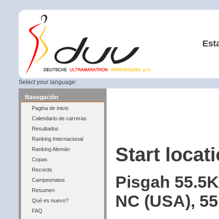
Est
Select your language:
Navegación
Pagina de inicio
Calendario de carreras
Resultados
Ranking Internacional
Start locati
Ranking Alemán
Copas
Records
Pisgah 55.5K
Campeonatos
Resumen
NC (USA), 55
Qué es nuevo?
FAQ