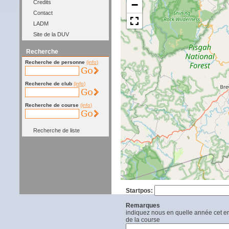
−
Credits
Contact
LADM
Site de la DUV
Recherche
Recherche de personne
(info)
Recherche de club
(info)
Recherche de course
(info)
Recherche de liste
Startpos:
Remarques
indiquez nous en quelle année cet end
de la course