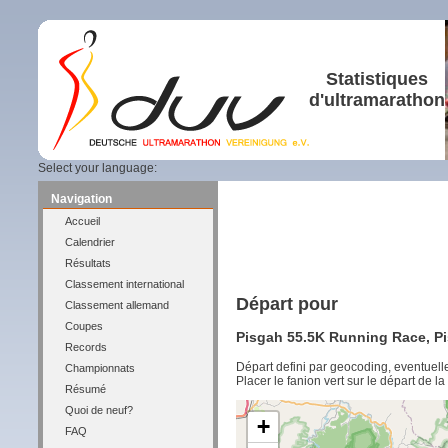
Statistiques
d'ultramarathon
Select your language:
Navigation
Accueil
Calendrier
Résultats
Classement international
Départ pour
Classement allemand
Coupes
Pisgah 55.5K Running Race, Pi
Records
Départ defini par geocoding, eventuel
Championnats
Placer le fanion vert sur le départ de l
Résumé
Quoi de neuf?
+
FAQ