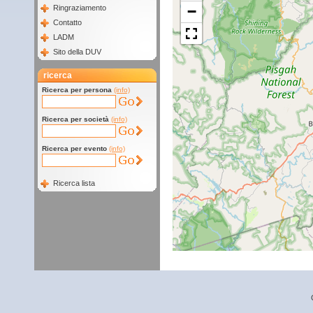
−
Ringraziamento
Contatto
LADM
Sito della DUV
ricerca
Ricerca per persona
(info)
Ricerca per società
(info)
Ricerca per evento
(info)
Ricerca lista