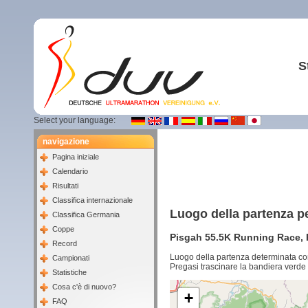
S
Select your language:
navigazione
Pagina iniziale
Calendario
Risultati
Classifica internazionale
Luogo della partenza p
Classifica Germania
Coppe
Pisgah 55.5K Running Race, P
Record
Luogo della partenza determinata co
Campionati
Pregasi trascinare la bandiera verde 
Statistiche
Cosa c'è di nuovo?
+
FAQ