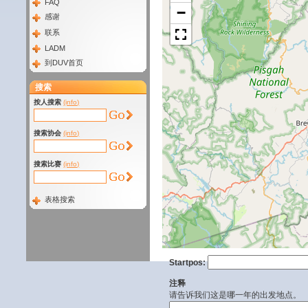
FAQ
−
感谢
联系
LADM
到DUV首页
搜索
按人搜索
(info)
搜索协会
(info)
搜索比赛
(info)
表格搜索
Startpos:
注释
请告诉我们这是哪一年的出发地点。