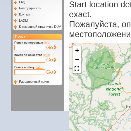
Start location 
FAQ
Благодарность
exact.
Контакт
LADM
Пожалуйста, оп
К домашней страничке DUV
местоположени
Поиск
Поиск по персонам
(info)
+
поиск по общества
(info)
−
Поиск по бегу
(info)
Расширенный поиск