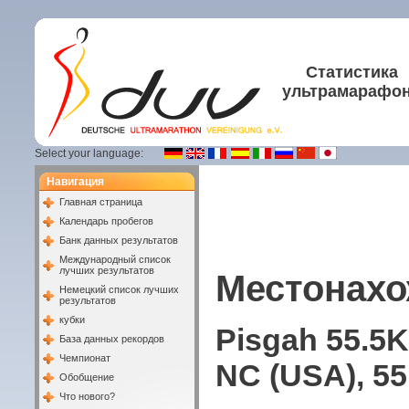
Статистика
ультрамарафо
Select your language:
Навигация
Главная страница
Календарь пробегов
Банк данных результатов
Международный список
лучших результатов
Местонахо
Немецкий список лучших
результатов
кубки
Pisgah 55.5K
База данных рекордов
Чемпионат
NC (USA), 55
Обобщение
Что нового?