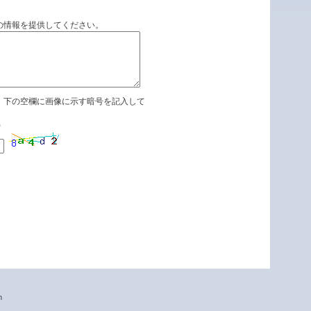
の情報を提供してください。
、下の空欄に画像に示す暗号を記入して
)
n