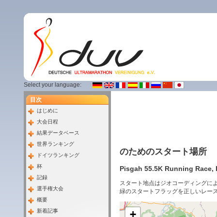
Select your language:
目次
はじめに
大会日程
結果データベース
世界ランキング
のためのスタート場所
ドイツランキング
杯
Pisgah 55.5K Running Race, P
記録
スタート地点はジオコーディングに
選手権大会
緑のスタートフラッグを正しいレー
概要
新着記事
+