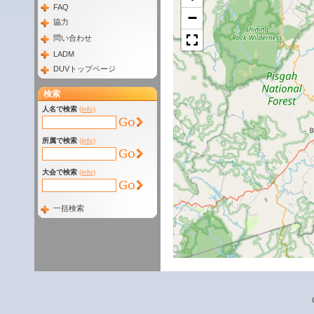
FAQ
−
協力
問い合わせ
LADM
DUVトップページ
検索
人名で検索
(info)
所属で検索
(info)
大会で検索
(info)
一括検索