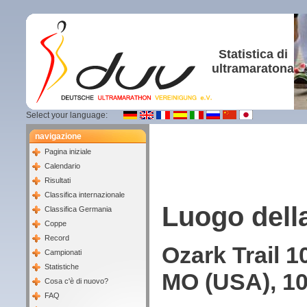
Statistica di
ultramaratona
Select your language:
navigazione
Pagina iniziale
Calendario
Risultati
Classifica internazionale
Luogo dell
Classifica Germania
Coppe
Record
Ozark Trail 1
Campionati
Statistiche
MO (USA), 10
Cosa c'è di nuovo?
FAQ