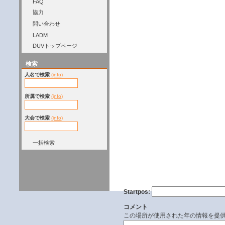
FAQ
協力
問い合わせ
LADM
DUVトップページ
検索
人名で検索
(info)
所属で検索
(info)
大会で検索
(info)
一括検索
Startpos:
コメント
この場所が使用された年の情報を提