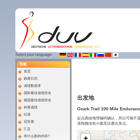
Select your language:
导航
首页
跑赛日历
成绩数据库
国际最佳成绩排名
出发地
德国最佳成绩排名
杯赛成绩
Ozark Trail 100 Mile Enduranc
纪录
起点因由地理编码确认，所以可能不
冠军赛
请拖拽绿色小旗至比赛出发点。
汇总
有什么新的内容?
+